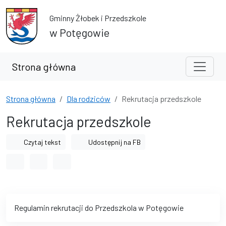
Przejdź do treści
Przejdź do wyszukiwarki
Gminny Żłobek i Przedszkole
w Potęgowie
Strona główna
Strona główna
Dla rodziców
Rekrutacja przedszkole
Rekrutacja przedszkole
Czytaj tekst
Udostępnij na FB
Odstęp między wyrazami
Odstęp między literami
Odstęp między wierszami
Regulamin rekrutacji do Przedszkola w Potęgowie