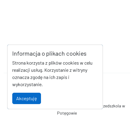
Informacja o plikach cookies
Strona korzysta z plików cookies w celu
realizacji usług. Korzystanie z witryny
oznacza zgodę na ich zapis i
Mapa strony
Kanał RSS
wykorzystanie.
Deklaracja dostępności
Akceptuję
Oficjalna strona internetowa Gminnego Żłobeka i Przedszkola w
Potęgowie
© Gminny Żłobek i Przedszkole w Potęgowie. Wszystkie prawa
zastrzeżone. Wykonanie i obsługa techniczna
AlfaTV - Portal