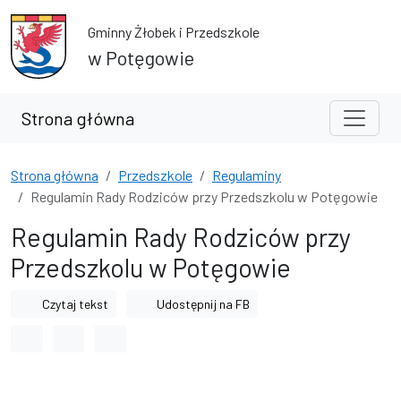
Przejdź do treści
Przejdź do wyszukiwarki
Gminny Żłobek i Przedszkole
w Potęgowie
Strona główna
Strona główna
Przedszkole
Regulaminy
Regulamin Rady Rodziców przy Przedszkolu w Potęgowie
Regulamin Rady Rodziców przy
Przedszkolu w Potęgowie
Czytaj tekst
Udostępnij na FB
Odstęp między wyrazami
Odstęp między literami
Odstęp między wierszami